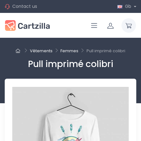
Contact us
Gb
Vêtements
Femmes
Pull imprimé colibri
Pull imprimé colibri