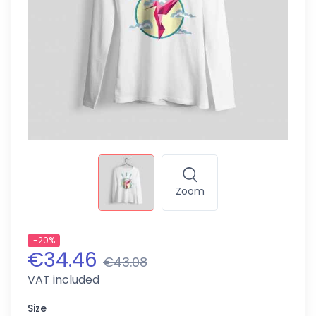
Zoom
-20%
€34.46
€43.08
VAT included
Size