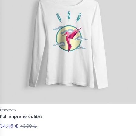
s
Femmes
 imprimé colibri
Pull imprimé colibri
€
34,46 €
28,68 €
43,08 €
Femmes
Pull imprimé colibri
34,46 €
43,08 €